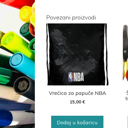
Povezani proizvodi
Vrećica za papuče NBA
15,00
€
Dodaj u košaricu