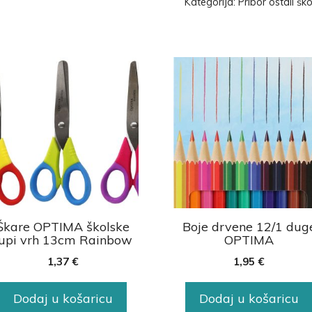
Kategorija:
Pribor ostali ško
Škare OPTIMA školske
Boje drvene 12/1 dug
tupi vrh 13cm Rainbow
OPTIMA
1,37
€
1,95
€
Dodaj u košaricu
Dodaj u košaricu