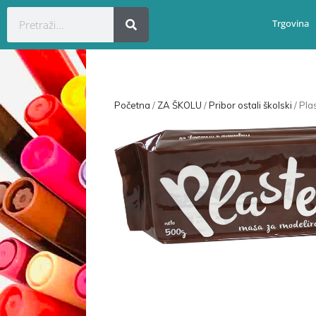
Trgovina
Početna
/
ZA ŠKOLU
/
Pribor ostali školski
/ Pl