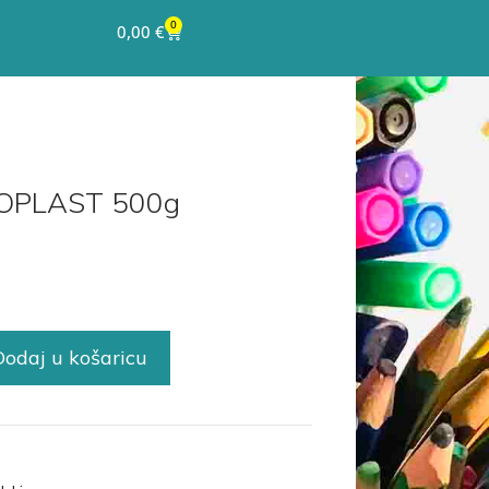
0
0,00
€
BOPLAST 500g
Dodaj u košaricu