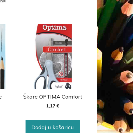
lski
e
Škare OPTIMA Comfort
1,17
€
Dodaj u košaricu