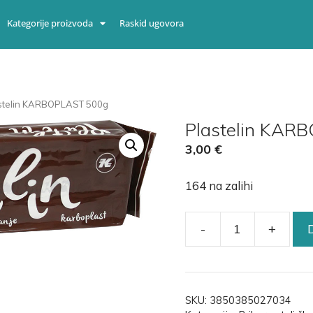
Kategorije proizvoda
Raskid ugovora
astelin KARBOPLAST 500g
Plastelin KAR
3,00
€
164 na zalihi
-
+
SKU:
3850385027034