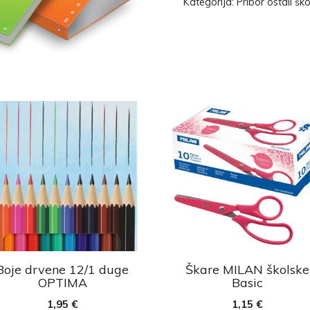
Kategorija:
Pribor ostali ško
Boje drvene 12/1 duge
Škare MILAN školske
OPTIMA
Basic
1,95
€
1,15
€