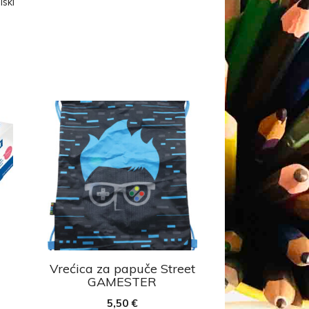
lski
Vrećica za papuče Street
GAMESTER
5,50
€