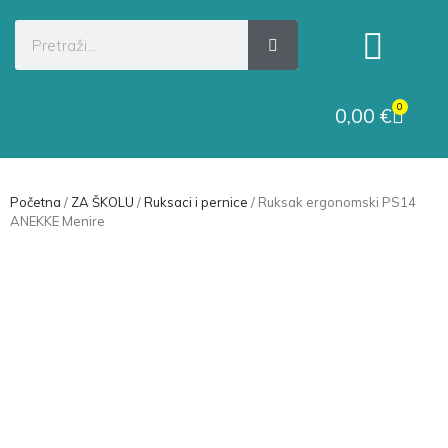
Kategorije proizvoda
Raskid ugovora
0
0,00
€
Početna
/
ZA ŠKOLU
/
Ruksaci i pernice
/ Ruksak ergonomski PS14
ANEKKE Menire