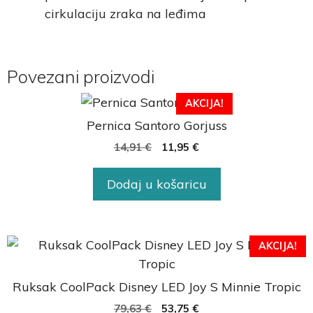
cirkulaciju zraka na leđima
Povezani proizvodi
AKCIJA!
Pernica Santoro Gorjuss
14,91
€
11,95
€
Dodaj u košaricu
AKCIJA!
Ruksak CoolPack Disney LED Joy S Minnie Tropic
79,63
€
53,75
€