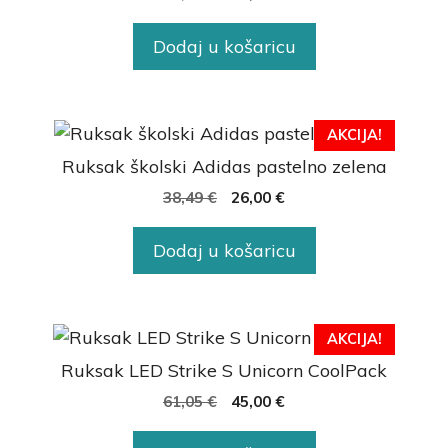
Dodaj u košaricu
AKCIJA!
Ruksak školski Adidas pastelno zelena
38,49
€
26,00
€
Dodaj u košaricu
AKCIJA!
Ruksak LED Strike S Unicorn CoolPack
61,05
€
45,00
€