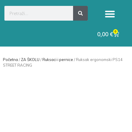
Kategorije proizvoda
Raskid ugovora
0
0,00
€
Početna
/
ZA ŠKOLU
/
Ruksaci i pernice
/ Ruksak ergonomski PS14
STREET RACING