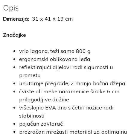
Opis
Dimenzija:
31 x 41 x 19 cm
Značajke
vrlo lagana, teži samo 800 g
ergonomski oblikovana leđa
reflektirajući dijelovi radi sigurnosti u
prometu
unutarnje pregrade, 2 manja bočna džepa
čvrste ali meke naramenice široke 6 cm
prilagodljive dužine
višeslojno EVA dno s četiri nožice radi
stabilnosti
pojačan zavtarač
prozračan mrežasti materijal za optimalnu