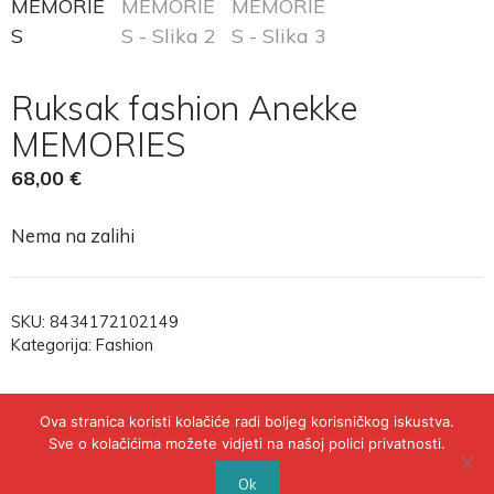
Ruksak fashion Anekke
MEMORIES
68,00
€
Nema na zalihi
SKU:
8434172102149
Kategorija:
Fashion
Ova stranica koristi kolačiće radi boljeg korisničkog iskustva.
Sve o kolačićima možete vidjeti na našoj polici privatnosti.
© 2020 - POLICA PRIVATNOSTI
Ok