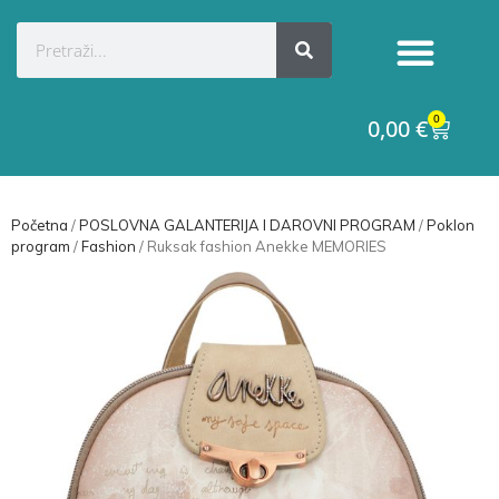
Kategorije proizvoda
Raskid ugovora
0
0,00
€
Početna
/
POSLOVNA GALANTERIJA I DAROVNI PROGRAM
/
Poklon
program
/
Fashion
/ Ruksak fashion Anekke MEMORIES