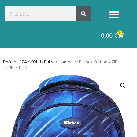
0
0,00
€
Početna
/
ZA ŠKOLU
/
Ruksaci i pernice
/ Ruksak Karbon 4 ZIP
THUNDERBOLT