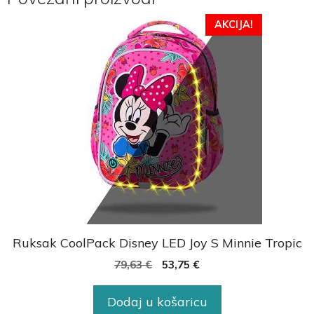
AKCIJA!
Ruksak CoolPack Disney LED Joy S Minnie Tropic
79,63
€
53,75
€
Dodaj u košaricu