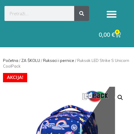
Kategorije proizvoda
Raskid ugovora
0
0,00
€
Početna
/
ZA ŠKOLU
/
Ruksaci i pernice
/ Ruksak LED Strike S Unicorn
CoolPack
AKCIJA!