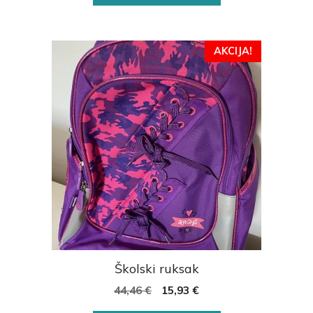
AKCIJA!
Školski ruksak
44,46
€
15,93
€