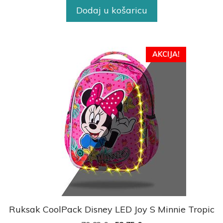
Dodaj u košaricu
AKCIJA!
Ruksak CoolPack Disney LED Joy S Minnie Tropic