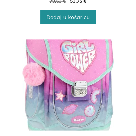
79,63
€
53,75
€
Dodaj u košaricu