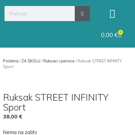
Kategorije proizvoda
Raskid ugovora
0
0,00
€
Početna
/
ZA ŠKOLU
/
Ruksaci i pernice
/ Ruksak STREET INFINITY
Sport
Ruksak STREET INFINITY
Sport
38,00
€
Nema na zalihi