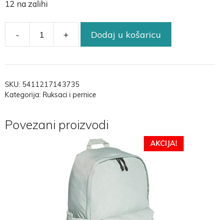
12 na zalihi
-
+
Dodaj u košaricu
SKU:
5411217143735
Kategorija:
Ruksaci i pernice
Povezani proizvodi
AKCIJA!