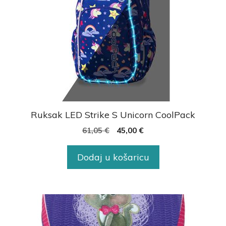
Ruksak LED Strike S Unicorn CoolPack
61,05
€
45,00
€
Dodaj u košaricu