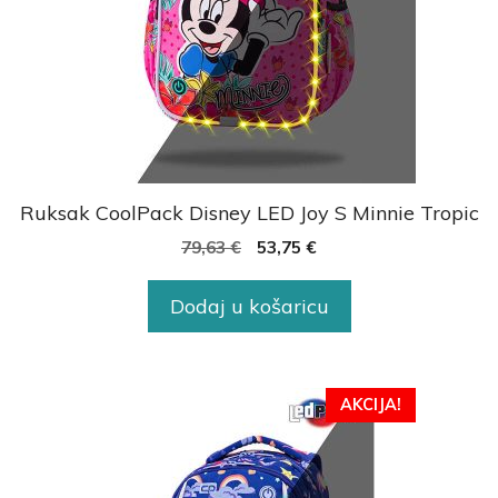
Ruksak CoolPack Disney LED Joy S Minnie Tropic
79,63
€
53,75
€
Dodaj u košaricu
AKCIJA!