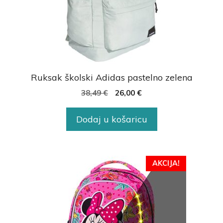
Ruksak školski Adidas pastelno zelena
38,49
€
26,00
€
Dodaj u košaricu
AKCIJA!