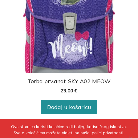
Torba prv.anat. SKY A02 MEOW
23,00
€
Dodaj u košaricu
Ova stranica koristi kolačiće radi boljeg korisničkog iskustva.
Sve o kolačićima možete vidjeti na našoj polici privatnosti.