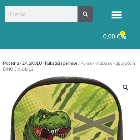
0
0,00
€
Početna
/
ZA ŠKOLU
/
Ruksaci i pernice
/ Ruksak vrtićki sa kapuljačom
DINO 34x24x12