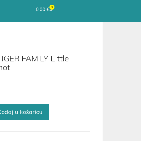
0
0,00
€
TIGER FAMILY Little
hot
Dodaj u košaricu