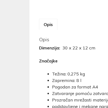
Opis
Opis
Dimenzija:
30 x 22 x 12 cm
Značajke
Težina: 0,275 kg
Zapremina: 8 l
Pogodan za format A4
Zatvaranje pomoću zatvar
Prozračan mrežasti materij
podstavljene i mekane nar