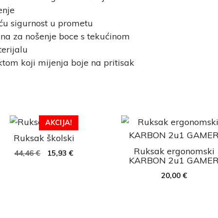
enje
veću sigurnost u prometu
na za nošenje boce s tekućinom
erijalu
ktom koji mijenja boje na pritisak
AKCIJA!
Ruksak školski
Ruksak ergonomski
44,46
€
15,93
€
KARBON 2u1 GAME
20,00
€