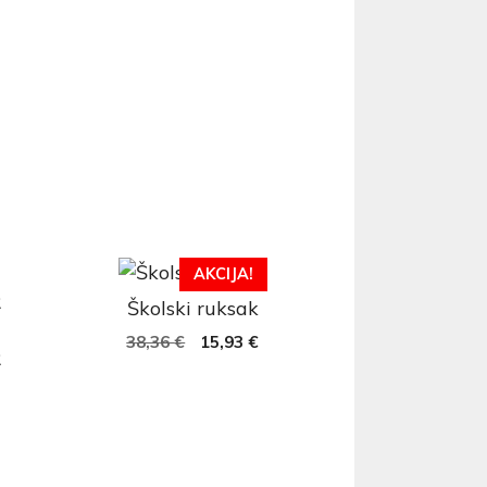
AKCIJA!
Školski ruksak
38,36
€
15,93
€
R