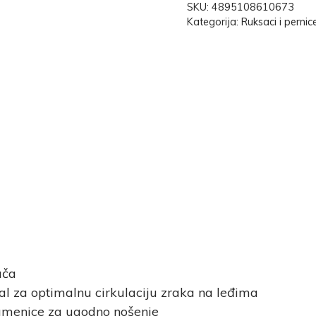
SKU:
4895108610673
Kategorija:
Ruksaci i pernic
ača
al za optimalnu cirkulaciju zraka na leđima
amenice za ugodno nošenje