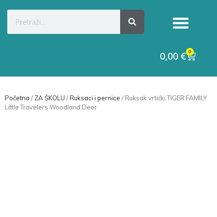
Kategorije proizvoda
Raskid ugovora
0
0,00
€
Početna
/
ZA ŠKOLU
/
Ruksaci i pernice
/ Ruksak vrtićki TIGER FAMILY
Little Travelers Woodland Deer