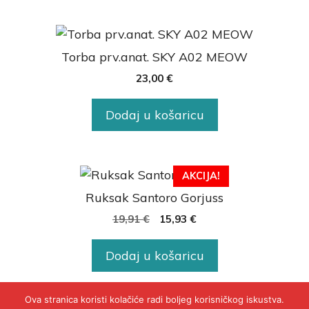
Torba prv.anat. SKY A02 MEOW
23,00
€
Dodaj u košaricu
AKCIJA!
Ruksak Santoro Gorjuss
19,91
€
15,93
€
Dodaj u košaricu
Ova stranica koristi kolačiće radi boljeg korisničkog iskustva.