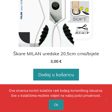
Škare MILAN uredske 20,5cm crno/bijele
3,00
€
Dodaj u košaricu
Ova stranica koristi kolačiće radi boljeg korisničkog iskustva.
Sve o kolačićima možete vidjeti na našoj polici privatnosti.
© 2020 - POLICA PRIVATNOSTI
Ok
WEB BY INSERTIOWEB