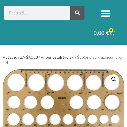
0
0,00
€
Početna
/
ZA ŠKOLU
/
Pribor ostali školski
/ Šablona sa kružnicama K-
I-N