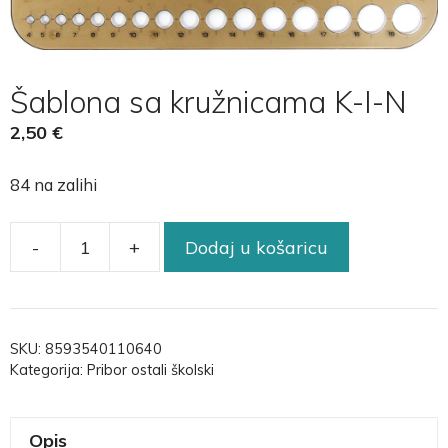
Šablona sa kružnicama K-I-N
2,50
€
84 na zalihi
-
+
Dodaj u košaricu
SKU:
8593540110640
Kategorija:
Pribor ostali školski
Opis