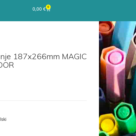
0
0,00
€
tanje 187x266mm MAGIC
OOR
lski