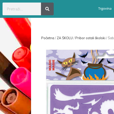
Trgovina
Početna
/
ZA ŠKOLU
/
Pribor ostali školski
/ Ša