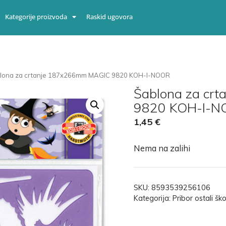
Kategorije proizvoda
Raskid ugovora
blona za crtanje 187x266mm MAGIC 9820 KOH-I-NOOR
Šablona za cr
9820 KOH-I-N
1,45
€
Nema na zalihi
SKU:
8593539256106
Kategorija:
Pribor ostali ško