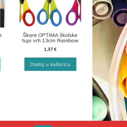
e
Škare OPTIMA školske
tupi vrh 13cm Rainbow
1,37
€
Dodaj u košaricu