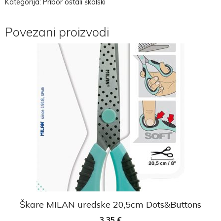
Kategorija:
Pribor ostali školski
Povezani proizvodi
Škare MILAN uredske 20,5cm Dots&Buttons
3,35
€