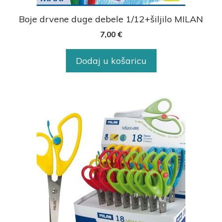
Boje drvene duge debele 1/12+šiljilo MILAN
7,00
€
Dodaj u košaricu