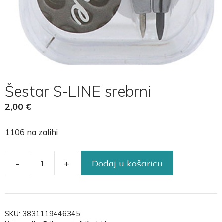
Šestar S-LINE srebrni
2,00
€
1106 na zalihi
-
+
Dodaj u košaricu
SKU:
3831119446345