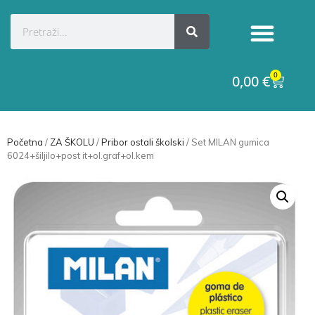
0
0,00
€
Početna
/
ZA ŠKOLU
/
Pribor ostali školski
/ Set MILAN gumica
6024+šiljilo+post it+ol.graf+ol.kem