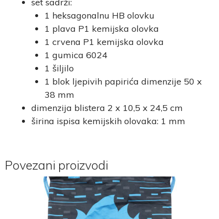
set sadrži:
1 heksagonalnu HB olovku
1 plava P1 kemijska olovka
1 crvena P1 kemijska olovka
1 gumica 6024
1 šiljilo
1 blok ljepivih papirića dimenzije 50 x
38 mm
dimenzija blistera 2 x 10,5 x 24,5 cm
širina ispisa kemijskih olovaka: 1 mm
Povezani proizvodi