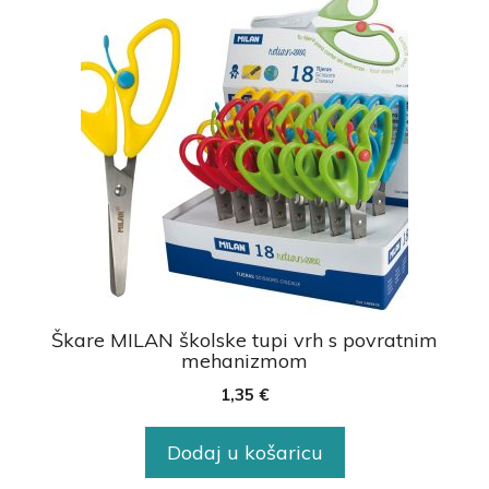
Škare MILAN školske tupi vrh s povratnim
mehanizmom
1,35
€
Dodaj u košaricu