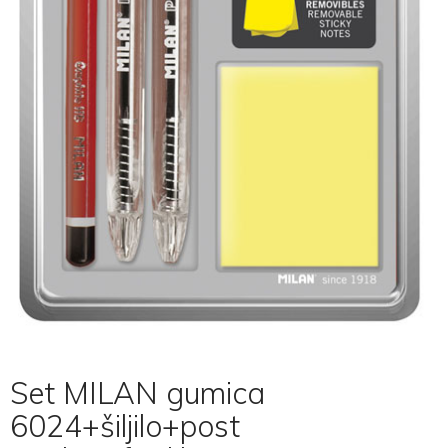
Set MILAN gumica
6024+šiljilo+post