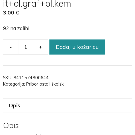
it+ol.graf+ol.kem
3,00
€
92 na zalihi
-
+
Dodaj u košaricu
SKU:
8411574800644
Kategorija:
Pribor ostali školski
Opis
Opis