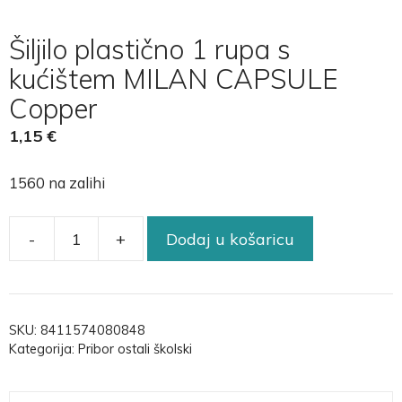
Šiljilo plastično 1 rupa s
kućištem MILAN CAPSULE
Copper
1,15
€
1560 na zalihi
-
+
Dodaj u košaricu
SKU:
8411574080848
Kategorija:
Pribor ostali školski