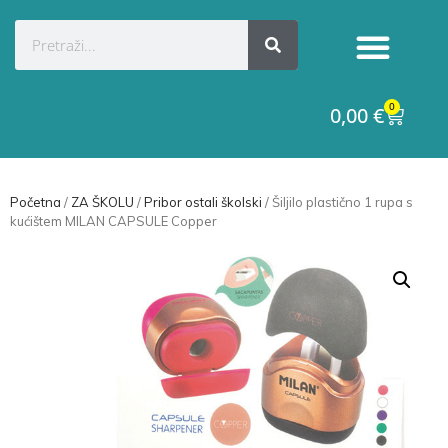
0
0,00
€
Početna
/
ZA ŠKOLU
/
Pribor ostali školski
/ Šiljilo plastično 1 rupa s
kućištem MILAN CAPSULE Copper