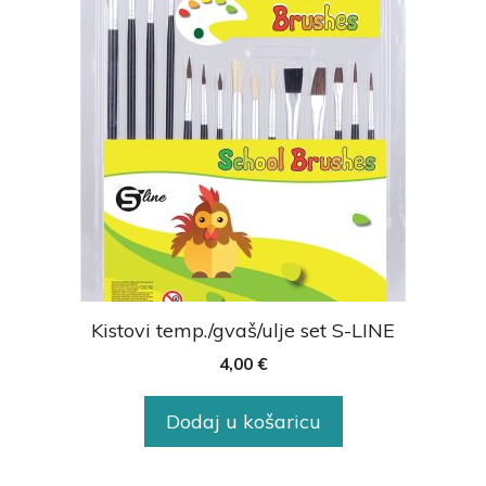
Kistovi temp./gvaš/ulje set S-LINE
4,00
€
Dodaj u košaricu