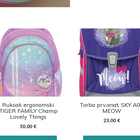
Ruksak ergonomski
Torba prv.anat. SKY A
TIGER FAMILY Champ
MEOW
Lovely Things
23,00
€
30,00
€