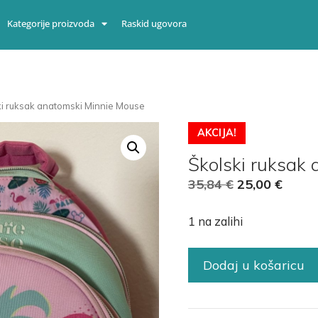
Kategorije proizvoda
Raskid ugovora
ki ruksak anatomski Minnie Mouse
AKCIJA!
Školski ruksak
35,84
€
25,00
€
1 na zalihi
Dodaj u košaricu