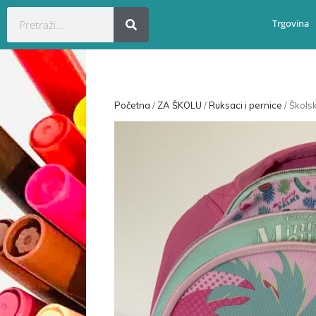
Trgovina
Početna
/
ZA ŠKOLU
/
Ruksaci i pernice
/ Škols