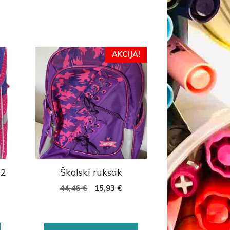
AKCIJA!
02
Školski ruksak
44,46
€
15,93
€