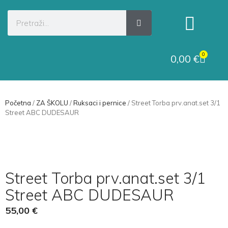
Kategorije proizvoda
Raskid ugovora
0
0,00
€
Početna
/
ZA ŠKOLU
/
Ruksaci i pernice
/ Street Torba prv.anat.set 3/1
Street ABC DUDESAUR
Street Torba prv.anat.set 3/1
Street ABC DUDESAUR
55,00
€