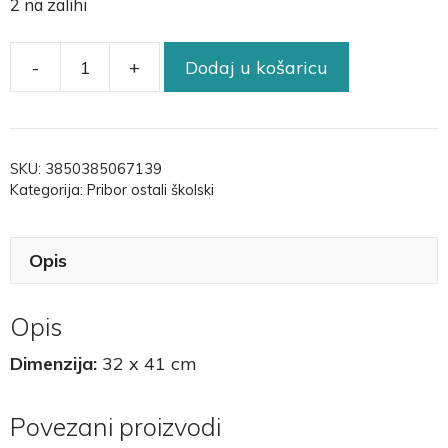
2 na zalihi
-
+
Dodaj u košaricu
SKU:
3850385067139
Kategorija:
Pribor ostali školski
Opis
Opis
Dimenzija:
32 x 41 cm
Povezani proizvodi