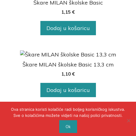
Škare MILAN školske Basic
1,15
€
Dodaj u košaricu
Škare MILAN školske Basic 13,3 cm
1,10
€
Dodaj u košaricu
Ova stranica koristi kolačiće radi boljeg korisničkog iskustva.
Sve o kolačićima možete vidjeti na našoj polici privatnosti.
© 2020 - POLICA PRIVATNOSTI
Ok
WEB BY INSERTIOWEB