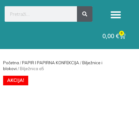
Kategorije proizvoda
Raskid ugovora
0
0,00
€
Početna
/
PAPIR I PAPIRNA KONFEKCIJA
/
Bilježnice i
blokovi
/ Bilježnica a5
AKCIJA!