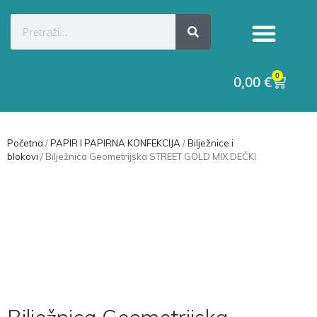
Kategorije proizvoda
Raskid ugovora
0
0,00
€
Početna
/
PAPIR I PAPIRNA KONFEKCIJA
/
Bilježnice i
blokovi
/ Bilježnica Geometrijska STREET GOLD MIX DEČKI