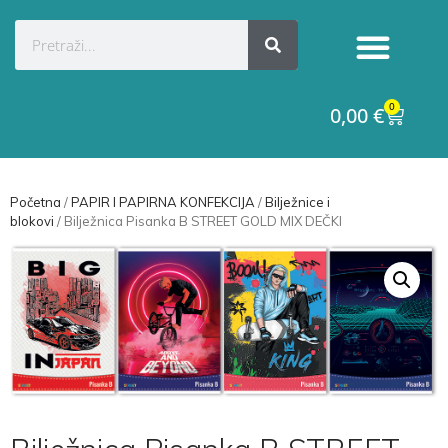
0
0,00
€
Početna
/
PAPIR I PAPIRNA KONFEKCIJA
/
Bilježnice i
blokovi
/ Bilježnica Pisanka B STREET GOLD MIX DEČKI