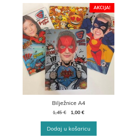
AKCIJA!
Bilježnice A4
1,45
€
1,00
€
Dodaj u košaricu