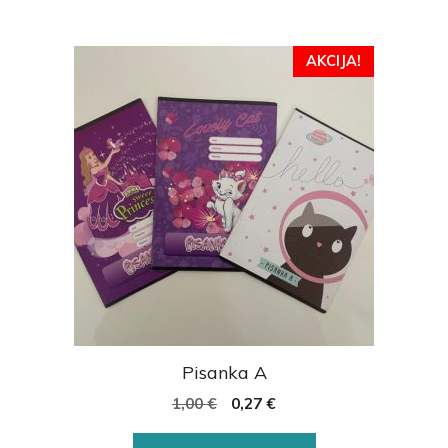
AKCIJA!
Pisanka A
1,00
€
0,27
€