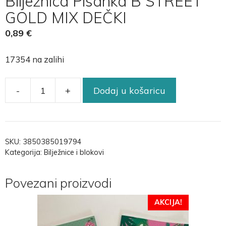
Bilježnica Pisanka B STREET
GOLD MIX DEČKI
0,89
€
17354 na zalihi
-
+
Dodaj u košaricu
SKU:
3850385019794
Kategorija:
Bilježnice i blokovi
Povezani proizvodi
AKCIJA!