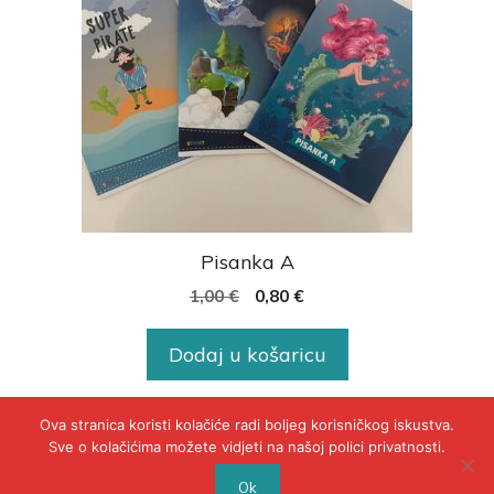
Pisanka A
1,00
€
0,80
€
Dodaj u košaricu
Ova stranica koristi kolačiće radi boljeg korisničkog iskustva.
Sve o kolačićima možete vidjeti na našoj polici privatnosti.
© 2020 - POLICA PRIVATNOSTI
Ok