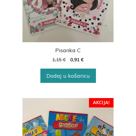
Pisanka C
1,15
€
0,91
€
Dodaj u košaricu
AKCIJA!