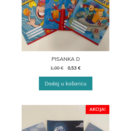
PISANKA D
1,00
€
0,53
€
Dodaj u košaricu
AKCIJA!