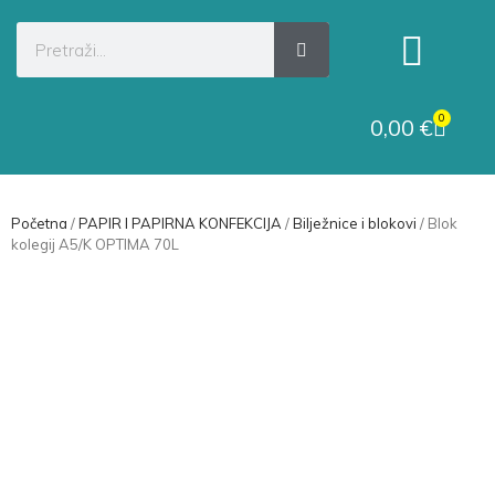
Kategorije proizvoda
Raskid ugovora
0
0,00
€
Početna
/
PAPIR I PAPIRNA KONFEKCIJA
/
Bilježnice i blokovi
/ Blok
kolegij A5/K OPTIMA 70L