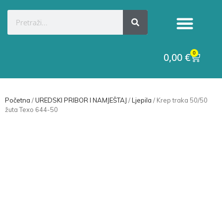
Kategorije proizvoda
Raskid ugovora
0
0,00
€
Početna
/
UREDSKI PRIBOR I NAMJEŠTAJ
/
Ljepila
/ Krep traka 50/50
žuta Texo 644-50