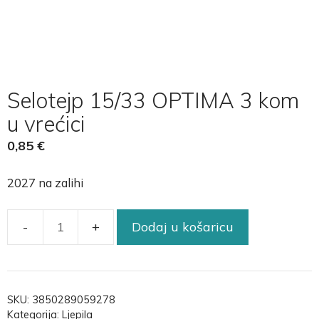
Selotejp 15/33 OPTIMA 3 kom
u vrećici
0,85
€
2027 na zalihi
Dodaj u košaricu
SKU:
3850289059278
Kategorija:
Ljepila