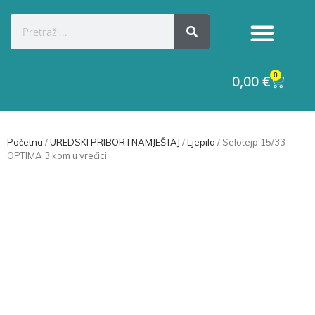
Kategorije proizvoda
Raskid ugovora
0
0,00
€
Početna
/
UREDSKI PRIBOR I NAMJEŠTAJ
/
Ljepila
/ Selotejp 15/33
OPTIMA 3 kom u vrećici