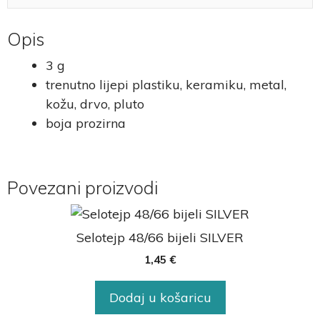
Opis
3 g
trenutno lijepi plastiku, keramiku, metal,
kožu, drvo, pluto
boja prozirna
Povezani proizvodi
Selotejp 48/66 bijeli SILVER
1,45
€
Dodaj u košaricu