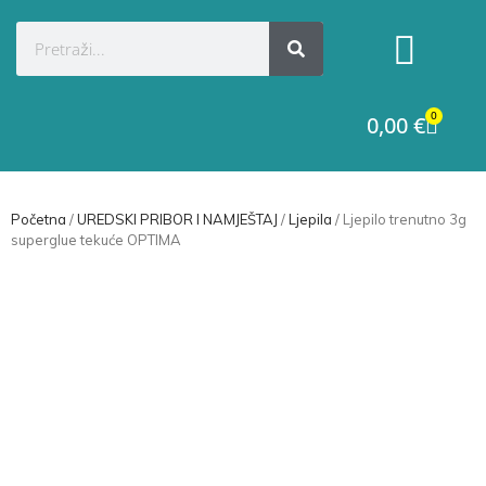
Kategorije proizvoda
Raskid ugovora
0
0,00
€
Početna
/
UREDSKI PRIBOR I NAMJEŠTAJ
/
Ljepila
/ Ljepilo trenutno 3g
superglue tekuće OPTIMA