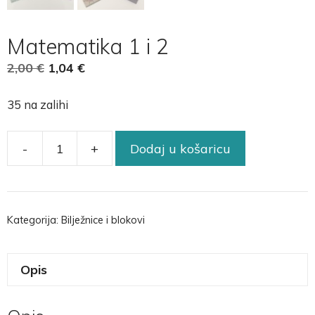
Matematika 1 i 2
2,00
€
1,04
€
35 na zalihi
-
+
Dodaj u košaricu
Kategorija:
Bilježnice i blokovi
Opis