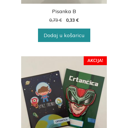
Pisanka B
0,73
€
0,33
€
Dodaj u košaricu
AKCIJA!