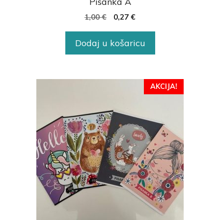
Pisanka A
1,00
€
0,27
€
Dodaj u košaricu
AKCIJA!