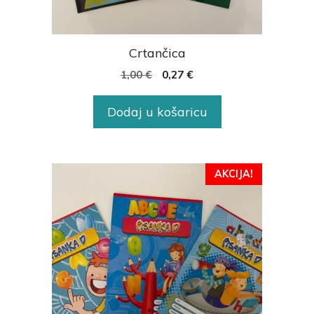
Crtančica
1,00
€
0,27
€
Dodaj u košaricu
AKCIJA!