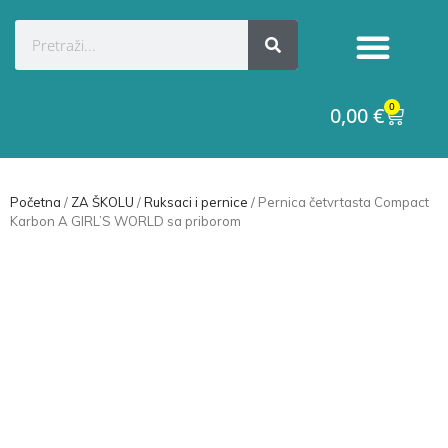
Kategorije proizvoda
Raskid ugovora
0
0,00
€
Početna
/
ZA ŠKOLU
/
Ruksaci i pernice
/ Pernica četvrtasta Compact
Karbon A GIRL’S WORLD sa priborom