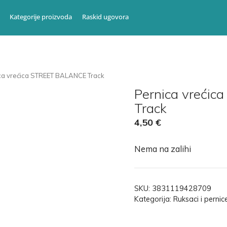
Kategorije proizvoda
Raskid ugovora
ca vrećica STREET BALANCE Track
Pernica vreći
Track
4,50
€
Nema na zalihi
SKU:
3831119428709
Kategorija:
Ruksaci i pernic