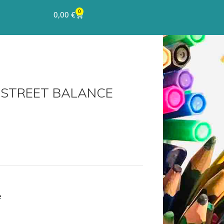
0
0,00
€
ca STREET BALANCE
e