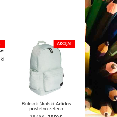
!
AKCIJA!
ki
Ruksak školski Adidas
pastelno zelena
38,49
€
26,00
€