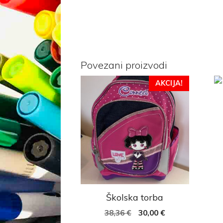
Povezani proizvodi
AKCIJA!
Školska torba
38,36
€
30,00
€