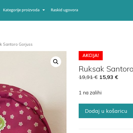
Kategorije proizvoda
Raskid ugovora
k Santoro Gorjuss
AKCIJA!
Ruksak Santoro
19,91
€
15,93
€
1 na zalihi
Dodaj u košaricu