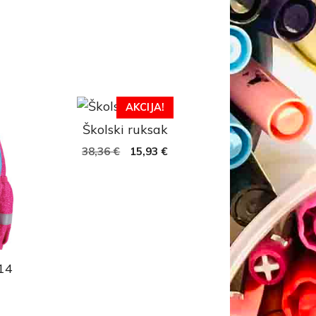
AKCIJA!
Školski ruksak
38,36
€
15,93
€
14