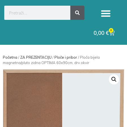
0
0,00
€
Početna
/
ZA PREZENTACIJU
/
Ploče i pribor
/ Ploča bijela
magnetna/pluto zidna OPTIMA 60x90cm, drv.okvir