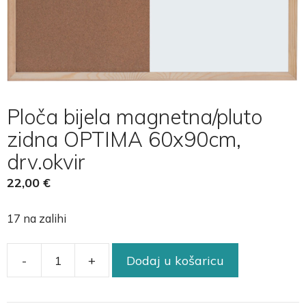
Ploča bijela magnetna/pluto
zidna OPTIMA 60x90cm,
drv.okvir
22,00
€
17 na zalihi
-
+
Dodaj u košaricu