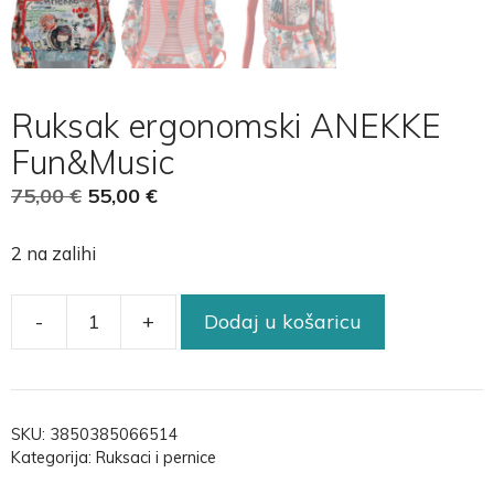
Ruksak ergonomski ANEKKE
Fun&Music
75,00
€
55,00
€
2 na zalihi
-
+
Dodaj u košaricu
SKU:
3850385066514
Kategorija:
Ruksaci i pernice