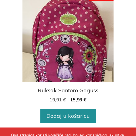
Ruksak Santoro Gorjuss
19,91
€
15,93
€
Dodaj u košaricu
Ova stranica koristi kolačiće radi boljeg korisničkog iskustva.