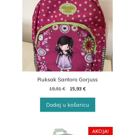
Ruksak Santoro Gorjuss
19,91
€
15,93
€
Dodaj u košaricu
AKCIJA!