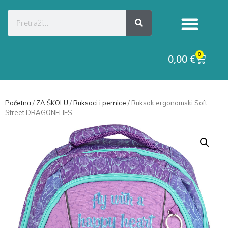
0
0,00
€
Početna
/
ZA ŠKOLU
/
Ruksaci i pernice
/ Ruksak ergonomski Soft
Street DRAGONFLIES