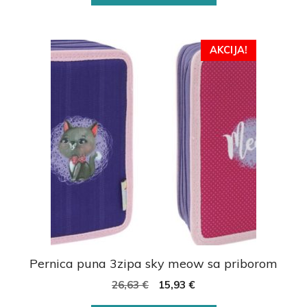
AKCIJA!
Pernica puna 3zipa sky meow sa priborom
26,63
€
15,93
€