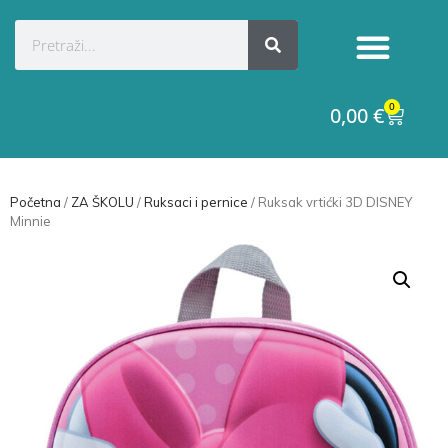
Kategorije proizvoda
Raskid ugovora
0
0,00
€
Početna
/
ZA ŠKOLU
/
Ruksaci i pernice
/ Ruksak vrtićki 3D DISNEY
Minnie