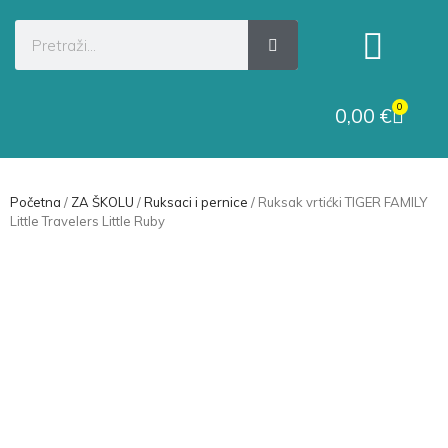
Kategorije proizvoda
Raskid ugovora
0
0,00
€
Početna
/
ZA ŠKOLU
/
Ruksaci i pernice
/ Ruksak vrtićki TIGER FAMILY
Little Travelers Little Ruby