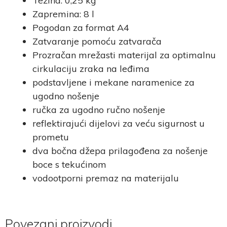
Težina: 0,25 kg
Zapremina: 8 l
Pogodan za format A4
Zatvaranje pomoću zatvarača
Prozračan mrežasti materijal za optimalnu
cirkulaciju zraka na leđima
podstavljene i mekane naramenice za
ugodno nošenje
ručka za ugodno ručno nošenje
reflektirajući dijelovi za veću sigurnost u
prometu
dva bočna džepa prilagođena za nošenje
boce s tekućinom
vodootporni premaz na materijalu
Povezani proizvodi