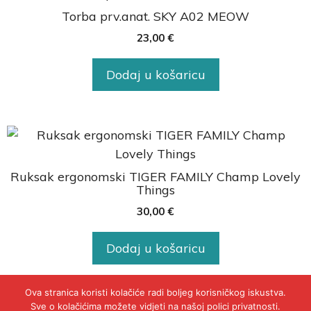
Torba prv.anat. SKY A02 MEOW
23,00
€
Dodaj u košaricu
Ruksak ergonomski TIGER FAMILY Champ Lovely
Things
30,00
€
Dodaj u košaricu
Ova stranica koristi kolačiće radi boljeg korisničkog iskustva.
Sve o kolačićima možete vidjeti na našoj polici privatnosti.