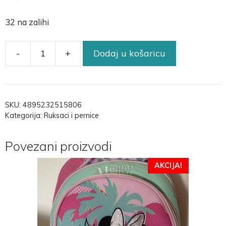
32 na zalihi
-
+
Dodaj u košaricu
SKU:
4895232515806
Kategorija:
Ruksaci i pernice
Povezani proizvodi
AKCIJA!