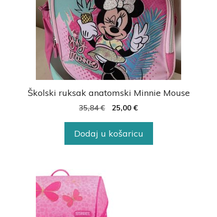
Školski ruksak anatomski Minnie Mouse
35,84
€
25,00
€
Dodaj u košaricu