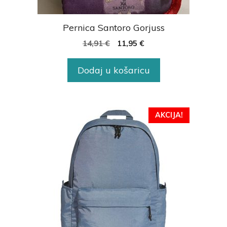
Pernica Santoro Gorjuss
14,91
€
11,95
€
Dodaj u košaricu
AKCIJA!