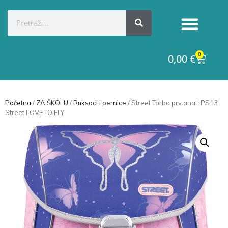
0
0,00
€
Početna
/
ZA ŠKOLU
/
Ruksaci i pernice
/ Street Torba prv.anat. PS13
Street LOVE TO FLY