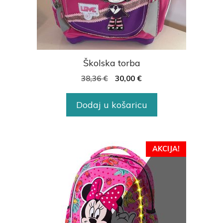
Školska torba
38,36
€
30,00
€
Dodaj u košaricu
AKCIJA!