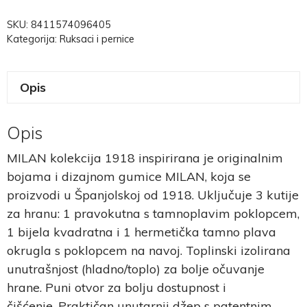
SKU:
8411574096405
Kategorija:
Ruksaci i pernice
Opis
Opis
MILAN kolekcija 1918 inspirirana je originalnim
bojama i dizajnom gumice MILAN, koja se
proizvodi u Španjolskoj od 1918. Uključuje 3 kutije
za hranu: 1 pravokutna s tamnoplavim poklopcem,
1 bijela kvadratna i 1 hermetička tamno plava
okrugla s poklopcem na navoj. Toplinski izolirana
unutrašnjost (hladno/toplo) za bolje očuvanje
hrane. Puni otvor za bolju dostupnost i
čišćenje. Praktičan unutarnji džep s patentnim