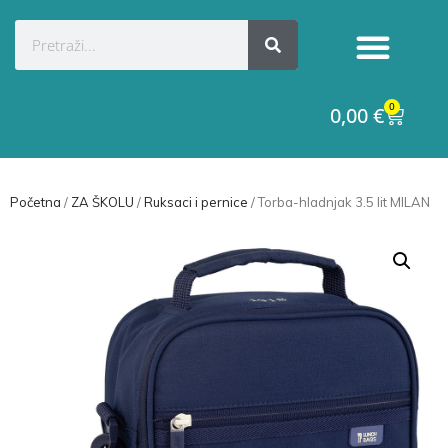
0
0,00
€
Početna
/
ZA ŠKOLU
/
Ruksaci i pernice
/ Torba-hladnjak 3.5 lit MILAN