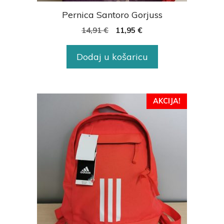
Pernica Santoro Gorjuss
14,91
€
11,95
€
Dodaj u košaricu
AKCIJA!