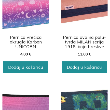
Pernica vrećica
Pernica ovalna polu-
okrugla Karbon
tvrda MILAN serija
UNICORN
1918, boja breskve
4,00
€
11,00
€
Dodaj u košaricu
Dodaj u košaricu