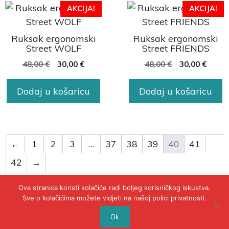
AKCIJA!
AKCIJA!
Ruksak ergonomski
Ruksak ergonomski
Street WOLF
Street FRIENDS
48,00
€
30,00
€
48,00
€
30,00
€
Dodaj u košaricu
Dodaj u košaricu
←
1
2
3
…
37
38
39
40
41
42
→
Ova stranica koristi kolačiće radi boljeg korisničkog iskustva.
Sve o kolačićima možete vidjeti na našoj polici privatnosti.
© 2020 - POLICA PRIVATNOSTI
Ok
WEB BY INSERTIOWEB