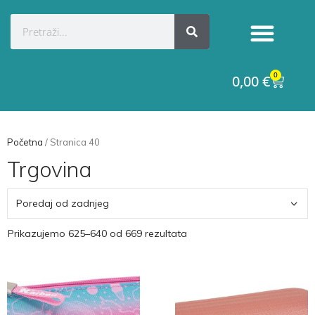
Kategorije proizvoda
Raskid ugovora
0
0,00
€
Početna
/ Stranica 40
Trgovina
Prikazujemo 625–640 od 669 rezultata