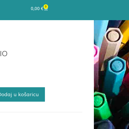
0
0,00
€
IO
Dodaj u košaricu