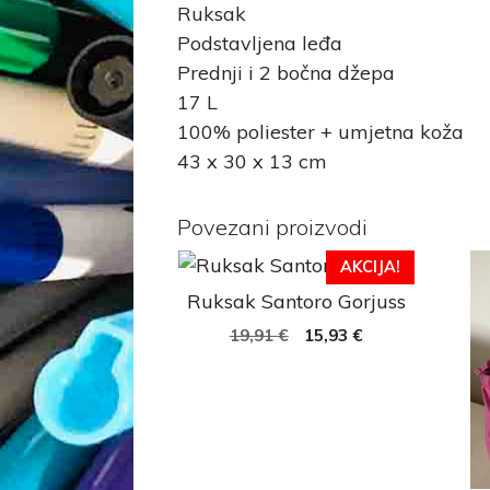
Ruksak
Podstavljena leđa
Prednji i 2 bočna džepa
17 L
100% poliester + umjetna koža
43 x 30 x 13 cm
Povezani proizvodi
AKCIJA!
Ruksak Santoro Gorjuss
19,91
€
15,93
€