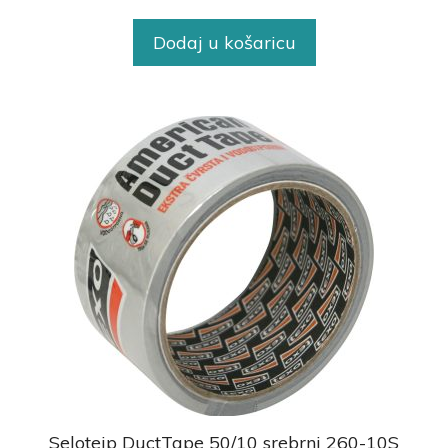
Dodaj u košaricu
Selotejp DuctTape 50/10 srebrni 260-10S