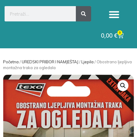
0
0,00
€
Početna
/
UREDSKI PRIBOR I NAMJEŠTAJ
/
Ljepila
/ Obostrano ljepljiva
montažna traka za ogledala