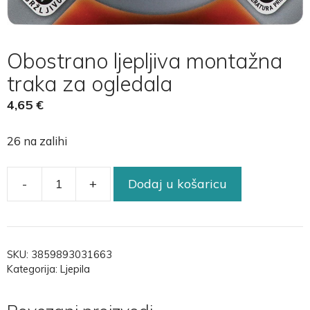
Obostrano ljepljiva montažna
traka za ogledala
4,65
€
26 na zalihi
-
+
Dodaj u košaricu
SKU:
3859893031663
Kategorija:
Ljepila