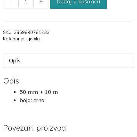
-
+
Dodaj u košaricu
SKU:
3859890781233
Kategorija:
Ljepila
Opis
Opis
50 mm + 10 m
boja: crna
Povezani proizvodi