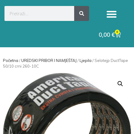
0
0,00
€
Početna
/
UREDSKI PRIBOR I NAMJEŠTAJ
/
Ljepila
/ Selotejp DuctTape
50/10 crni 260-10C