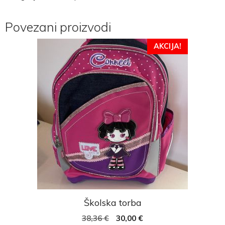
Povezani proizvodi
AKCIJA!
Školska torba
38,36
€
30,00
€