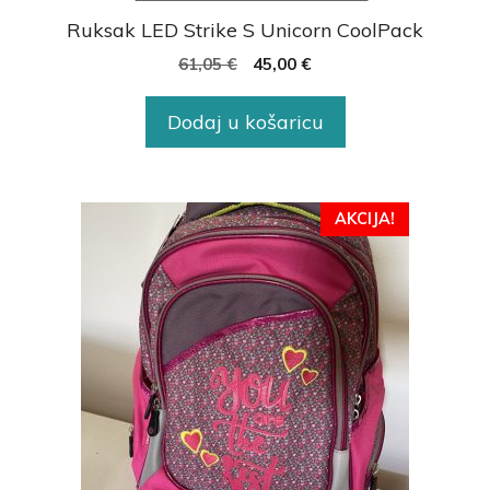
Ruksak LED Strike S Unicorn CoolPack
61,05
€
45,00
€
Dodaj u košaricu
AKCIJA!