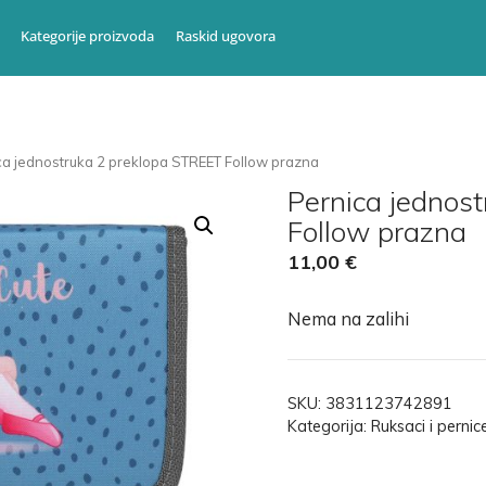
Kategorije proizvoda
Raskid ugovora
ca jednostruka 2 preklopa STREET Follow prazna
Pernica jednos
Follow prazna
11,00
€
Nema na zalihi
SKU:
3831123742891
Kategorija:
Ruksaci i pernic