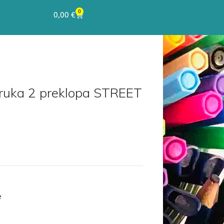
0
0,00
€
truka 2 preklopa STREET
e