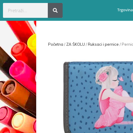
Trgovina
Početna
/
ZA ŠKOLU
/
Ruksaci i pernice
/ Perni