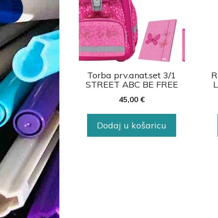
Torba prv.anat.set 3/1
R
STREET ABC BE FREE
L
45,00
€
Dodaj u košaricu