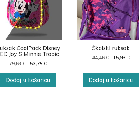
uksak CoolPack Disney
Školski ruksak
ED Joy S Minnie Tropic
44,46
€
15,93
€
79,63
€
53,75
€
Dodaj u košaricu
Dodaj u košaricu