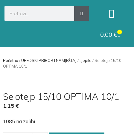
Kategorije proizvoda
Raskid ugovora
0
0,00
€
Početna
/
UREDSKI PRIBOR I NAMJEŠTAJ
/
Ljepila
/ Selotejp 15/10
OPTIMA 10/1
Selotejp 15/10 OPTIMA 10/1
1,15
€
1085 na zalihi