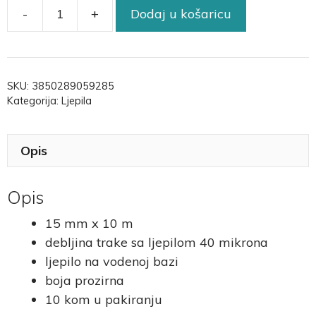
-
+
Dodaj u košaricu
SKU:
3850289059285
Kategorija:
Ljepila
Opis
Opis
15 mm x 10 m
debljina trake sa ljepilom 40 mikrona
ljepilo na vodenoj bazi
boja prozirna
10 kom u pakiranju