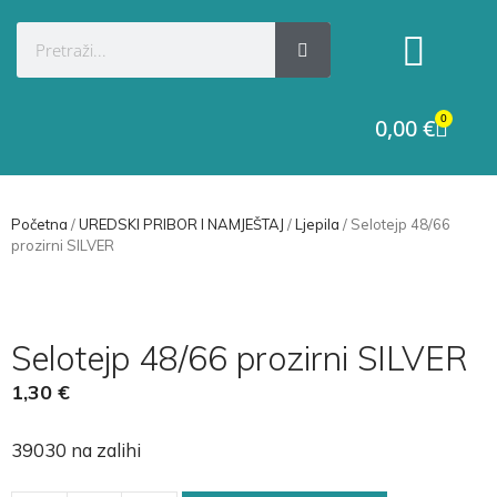
Kategorije proizvoda
Raskid ugovora
0
0,00
€
Početna
/
UREDSKI PRIBOR I NAMJEŠTAJ
/
Ljepila
/ Selotejp 48/66
prozirni SILVER
Selotejp 48/66 prozirni SILVER
1,30
€
39030 na zalihi