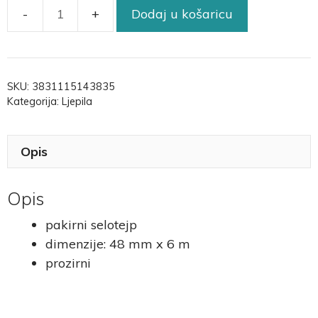
Dodaj u košaricu
SKU:
3831115143835
Kategorija:
Ljepila
Opis
Opis
pakirni selotejp
dimenzije: 48 mm x 6 m
prozirni