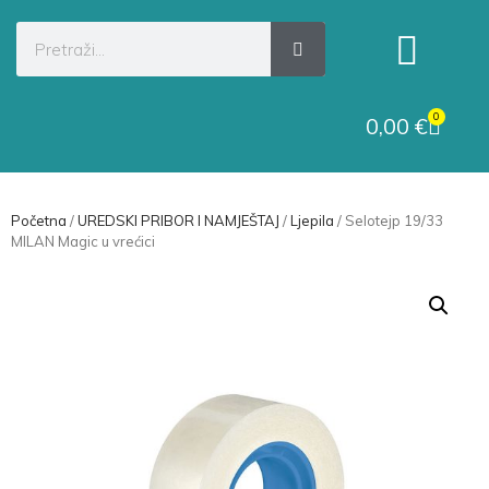
Kategorije proizvoda
Raskid ugovora
0
0,00
€
Početna
/
UREDSKI PRIBOR I NAMJEŠTAJ
/
Ljepila
/ Selotejp 19/33
MILAN Magic u vrećici