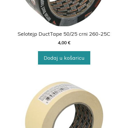
Selotejp DuctTape 50/25 crni 260-25C
4,00
€
Dodaj u košaricu