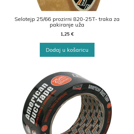
Selotejp 25/66 prozirni 820-25T- traka za
pakiranje uža
1,25
€
Dodaj u košaricu