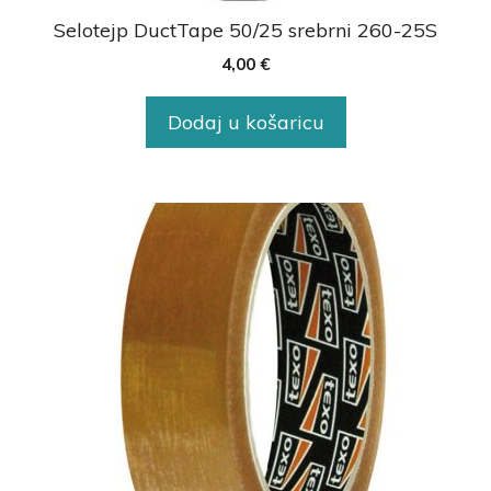
Selotejp DuctTape 50/25 srebrni 260-25S
4,00
€
Dodaj u košaricu