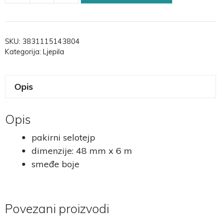
SKU:
3831115143804
Kategorija:
Ljepila
Opis
Opis
pakirni selotejp
dimenzije: 48 mm x 6 m
smeđe boje
Povezani proizvodi