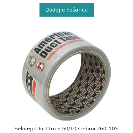
Dodaj u košaricu
Selotejp DuctTape 50/10 srebrni 260-10S