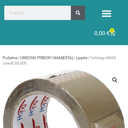
0
0,00
€
Početna
/
UREDSKI PRIBOR I NAMJEŠTAJ
/
Ljepila
/ Selotejp 48/66
smeđi SILVER