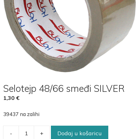
Selotejp 48/66 smeđi SILVER
1,30
€
39437 na zalihi
-
+
Dodaj u košaricu