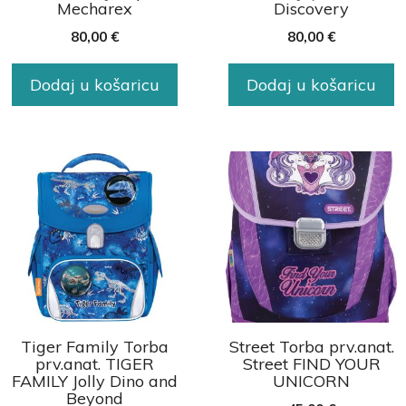
Mecharex
Discovery
80,00
€
80,00
€
Dodaj u košaricu
Dodaj u košaricu
Tiger Family Torba
Street Torba prv.anat.
prv.anat. TIGER
Street FIND YOUR
FAMILY Jolly Dino and
UNICORN
Beyond